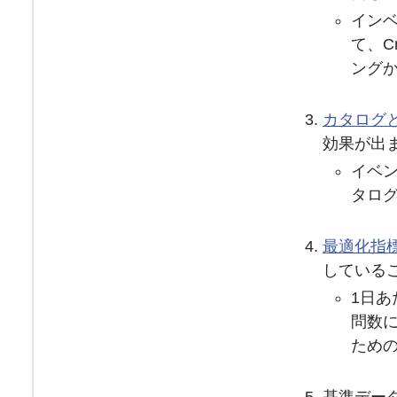
イン
て、C
ング
カタログ
効果が出ま
イベン
タログ
最適化指
している
1日あ
問数
ため