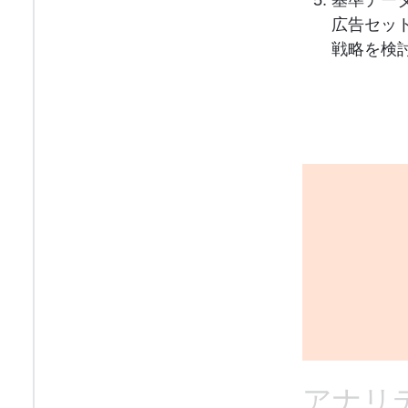
基準デー
広告セッ
戦略を検
アナリ