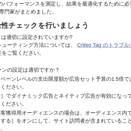
のパフォーマンスを測定し、結果を最適化するために必
o の専門家がまとめました。 
全性チェックを行いましょう
 Tag は適切に設定されていますか? 
シューティング方法については、 
Criteo Tag のトラ
ジ
をご覧ください。
ンの設定は適切ですか？  
ペーンレベルの支出限度額が広告セット予算の1.5倍で
てください。
告］でダイナミック広告とネイティブ広告が有効になっ
てください。
顧客獲得用オーディエンスの場合は、オーディエンス内
とする］をオンにして、サイト訪問者が含まれているこ
い。