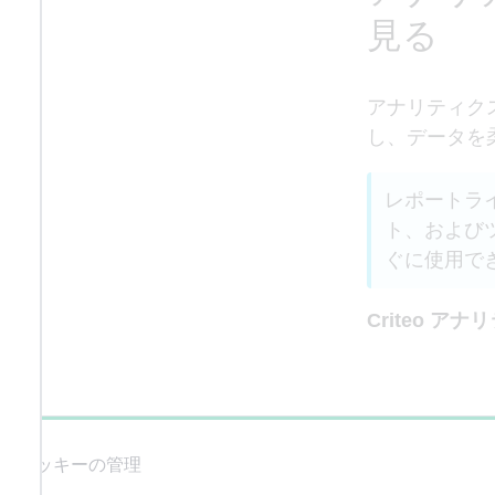
見る
アナリティク
し、データを
レポートラ
ト、および
ぐに使用でき
Criteo 
0%
クッキーの管理