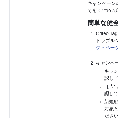
キャンペーン
てを Crite
簡単な健
Criteo
トラブル
グ・ペー
キャンペー
キャン
認し
［広
認し
新規
対象
ださ