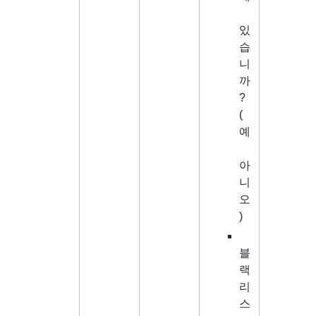
있
습
니
까
? 
(
예
아
니
오
)
블
랙
리
스