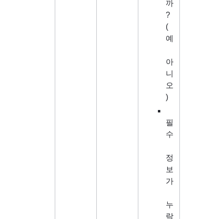
까
? 
(
예
아
니
오
)
필
수
정
보
가
누
락