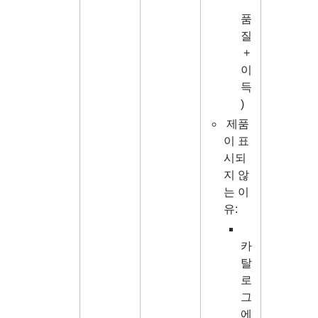
품
질
 + 
이
득
)
 제품
이 표
시되
지 않
는 이
유:
카
탈
로
그
에