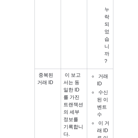
누
락
되
었
습
니
까
?
 중복된 
이 보고
 거래 
거래 ID
서는 동
ID
일한 ID
 수신
를 가진 
된 이
트랜잭션
벤트 
의 세부 
수
정보를 
 이 거
기록합니
래 ID
다.
로 이