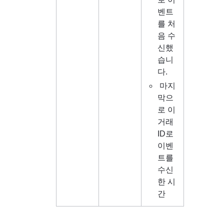
벤트
를 처
음 수
신했
습니
다.
 마지
막으
로 이 
거래 
ID로 
이벤
트를 
수신
한 시
간