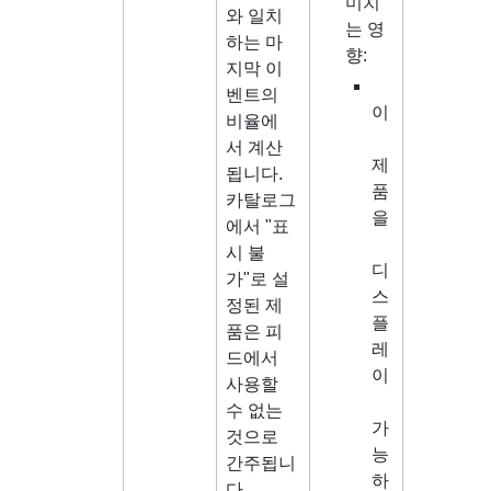
미치
와 일치
는 영
하는 마
향:
지막 이
벤트의 
이
비율에
서 계산
제
됩니다. 
품
카탈로그
을
에서 "표
시 불
디
가"로 설
스
정된 제
플
품은 피
레
드에서 
이
사용할 
수 없는 
가
것으로 
능
간주됩니
하
다.