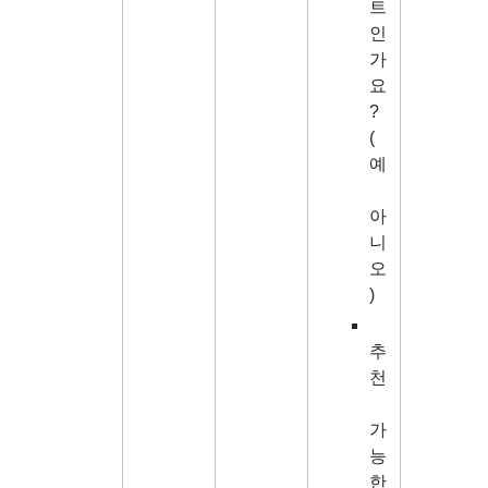
트
인
가
요
? 
(
예
아
니
오
)
추
천
가
능
한