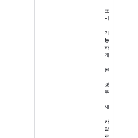
표
시
가
능
하
게
된
경
우
새
카
탈
로