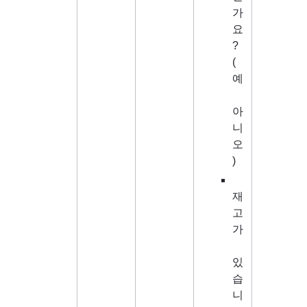
가
요
? 
(
예
아
니
오
)
재
고
가
있
습
니