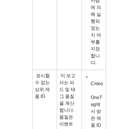
사람
에 의
해 실
행되
었는
지 여
부를 
지정
합니
다.
 표시할 
이 보고
수 없는 
서는 피
Criteo
상위 제
드 및 태
품 ID
그 품질
OneT
을 계산
ag에
합니다. 
서 받
품질은 
은 제
이벤트
품 ID