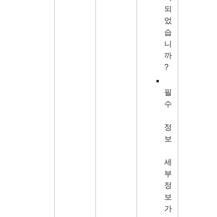
되
었
습
니
까
?
필
수
정
보
세
부
정
보
가