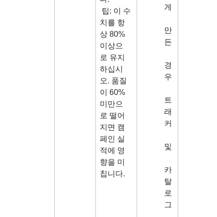
게
팁: 이 수
치를 항
만
상 80% 
든
이상으
로 유지
경
하십시
우
오. 품질
이 60% 
트
미만으
래
로 떨어
커
지면 캠
페인 실
및
적에 영
향을 미
카
칩니다.
탈
로
그