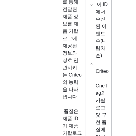
를 통해 
 이 ID
전달된 
에서 
제품 정
수신
보를 제
된 이
품 카탈
벤트 
로그에 
수(내
제공된 
림차
정보와 
순)
상호 연
관시키
Criteo
는 Criteo
의 능력
OneT
을 나타
ag의 
냅니다.
카탈
로그 
품질은 
및 구
제품 ID
현 품
가 제품 
질에 
카탈로그