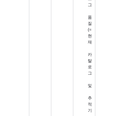
그
품
질
(= 
현
재
카
탈
로
그
및
추
적
기