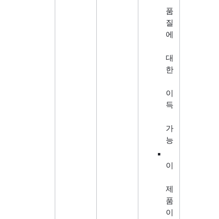
품
질
에
대
한
이
득
가
능
이
제
품
이