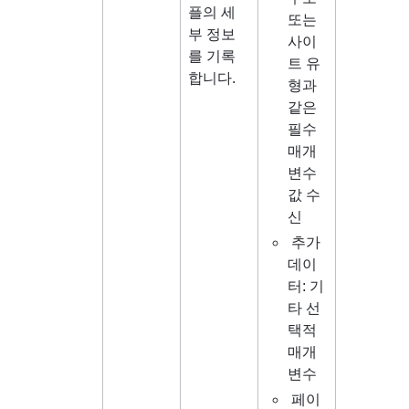
플의 세
또는 
부 정보
사이
를 기록
트 유
합니다.
형과 
같은 
필수 
매개
변수 
값 수
신
 추가 
데이
터: 기
타 선
택적 
매개
변수
 페이