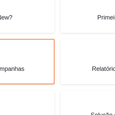
New?
Primei
ampanhas
Relatóri
Solução 