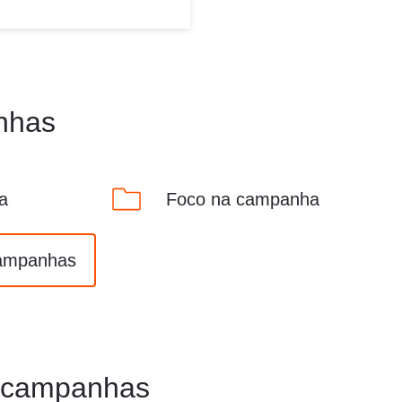
nhas
a
Foco na campanha
campanhas
s campanhas