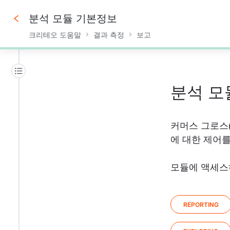
분석 모듈 기본정보
크리테오 도움말
결과 측정
보고
0%
분석 모
커머스 그로스(
에 대한 제어를
모듈에 액세스
REPORTING