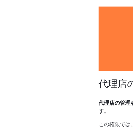
代理店
代理店の管理
す。
この権限では