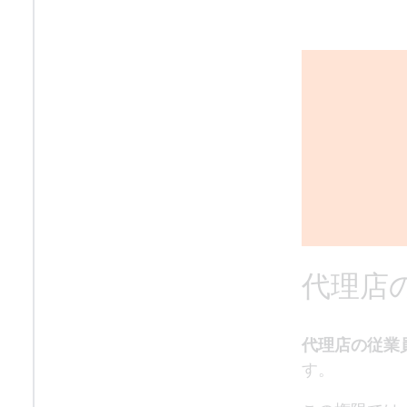
代理店
代理店の従業
す。