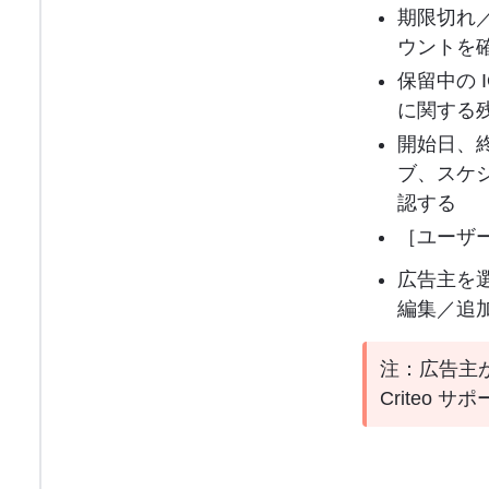
期限切れ
ウントを
保留中の
に関する
開始日、
ブ、スケ
認する
［ユーザ
広告主を
編集／追
注：広告主
Criteo