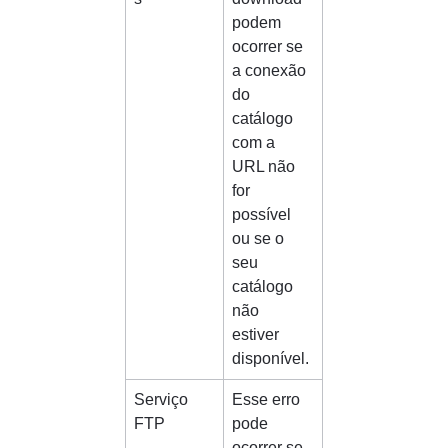
podem 
ocorrer se 
a conexão 
do 
catálogo 
com a 
URL não 
for 
possível 
ou se o 
seu 
catálogo 
não 
estiver 
disponível.
Serviço 
Esse erro 
FTP
pode 
ocorrer se 