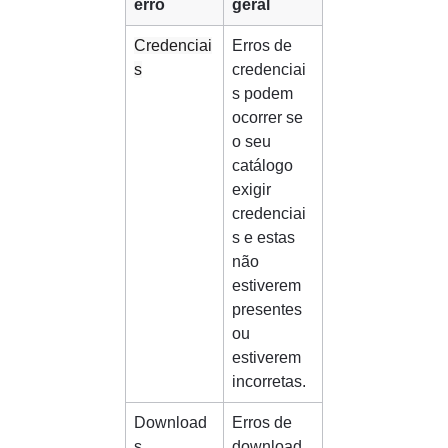
erro
geral
Credenciai
Erros de 
s
credenciai
s podem 
ocorrer se 
o seu 
catálogo 
exigir 
credenciai
s e estas 
não 
estiverem 
presentes 
ou 
estiverem 
incorretas.
Download
Erros de 
s
download 