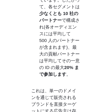
ています。
したがっ
て、各セグメントは
少なくとも 10 社の
パートナー
で構成さ
れ
(各オーディエン
スには平均して 
500 人のパートナー
が含まれます)、最
大の貢献パートナー
は
平均して
その一意
の ID の最大
20% ま
で参加します
。
これは、単一のドメイ
ンを通じて販売される
ブランドを直接ターゲ
ットにする広告主は存