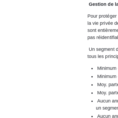
Gestion de l
Pour protéger 
la vie privée 
sont entièreme
pas réidentifia
Un segment d'
tous les princ
Minimum d
Minimum 
Moy. part
Moy. part
Aucun ann
un segme
Aucun ann