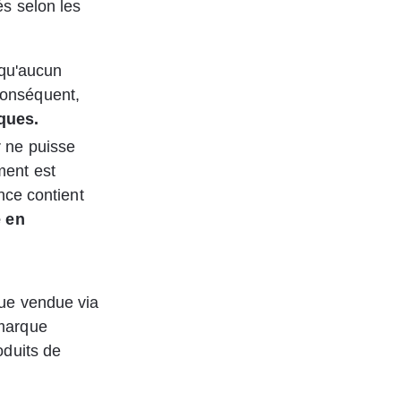
s selon les 
 qu'aucun 
conséquent, 
iques.
 ne puisse 
ment est 
ce contient 
 en 
ue vendue via 
marque 
oduits de 