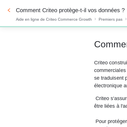
Comment Criteo protège-t-il vos données ?
Aide en ligne de Criteo Commerce Growth
Premiers pas
0%
Comment
Criteo constru
commerciales un
se traduisent 
électronique a
Criteo s'assu
être liées à l'
 Pour protéger toutes les données des annonceurs qui font partie de notre 