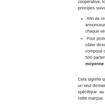
coopérative, t
principes suiva
Afin de re
annonceur 
chaque se
Pour prot
cibler dir
composé d
500 parten
moyenne 
Cela signifie 
un seul domai
spécifique, au
cette marque.