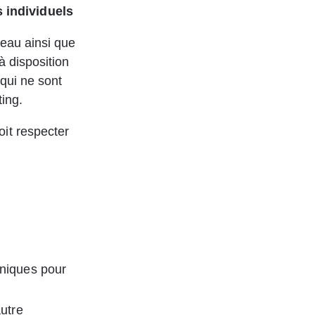
 individuels
seau ainsi que 
à disposition 
qui ne sont 
ting.
it respecter 
uniques pour 
utre 