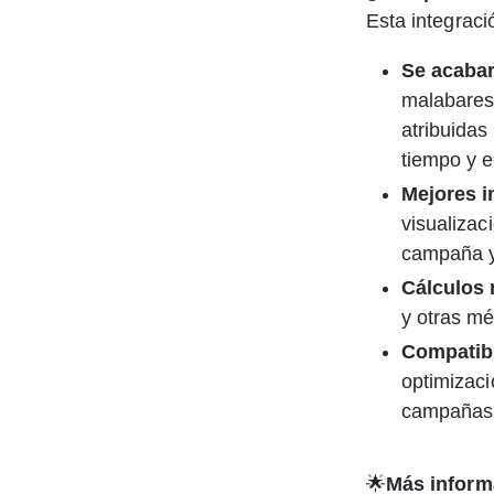
Esta integraci
Se acaba
malabares
atribuidas
tiempo y e
Mejores i
visualizac
campaña y 
Cálculos 
y otras mé
Compatibl
optimizaci
campañas 
🌟
Más inform