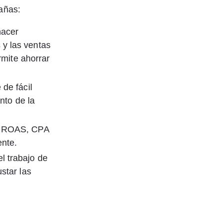
pañas:
hacer 
y las ventas 
rmite ahorrar 
de fácil 
nto de la 
, ROAS, CPA 
ente.
l trabajo de 
star las 