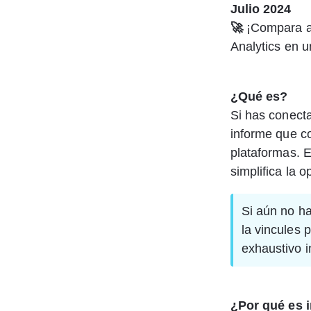
Julio 2024
🚀 
¡Compara a
Analytics en u
¿Qué es? 
Si has conect
informe que c
plataformas. E
simplifica la 
Si aún no ha
la vincules 
exhaustivo i
¿Por qué es 