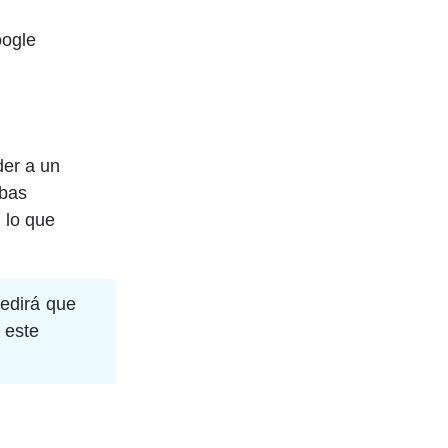
ogle 
er a un 
bas 
 lo que 
edirá que 
 este 