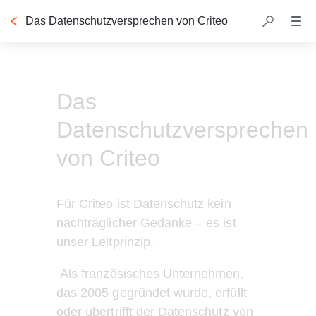
Das Datenschutzversprechen von Criteo
Inhaltsübersicht
Das
Datenschutzversprechen
von Criteo
Für Criteo ist Datenschutz kein 
nachträglicher Gedanke – es ist 
unser Leitprinzip.
 Als französisches Unternehmen, 
das 2005 gegründet wurde, erfüllt 
oder übertrifft der Datenschutz von 