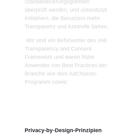
Standardisierungsgremien 
überprüft werden, und unterstützt 
Initiativen, die Benutzern mehr 
Transparenz und Kontrolle bieten.
 Wir sind ein Befürworter des IAB 
Transparency and Consent 
Framework und waren frühe 
Anwender von Best Practices der 
Branche wie dem AdChoices-
Programm sowie:
Privacy-by-Design-Prinzipien