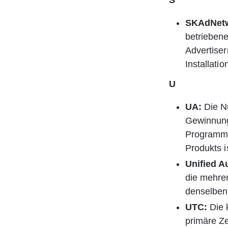
S
SKAdNet
betriebene
Advertiser
Installati
U
UA:
 Die N
Gewinnung
Programme
Produkts i
Unified A
die mehre
denselben
UTC:
 Die 
primäre Ze