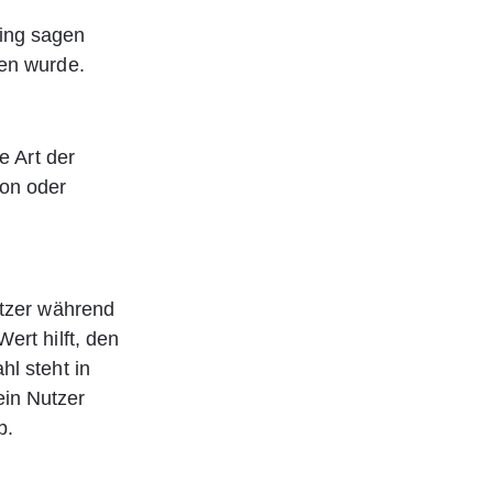
ting sagen 
hen wurde.
e Art der 
on oder 
utzer während 
ert hilft, den 
l steht in 
in Nutzer 
b.