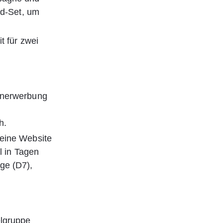
Ad-Set, um 
t für zwei 
annerwerbung 
 
h.
 eine Website 
l in Tagen 
ge (D7), 
lgruppe 