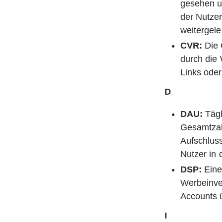
gesehen un
der Nutzer
weitergele
CVR:
 Die
durch die
Links oder
D
DAU:
 Täg
Gesamtzahl
Aufschluss
Nutzer in 
DSP: 
Eine
Werbeinve
Accounts ü
I