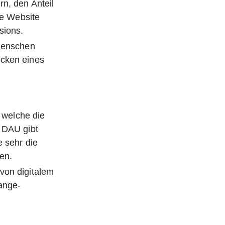
n, den Anteil 
re Website 
sions.
 Menschen 
cken eines 
 welche die 
 DAU gibt 
 sehr die 
den.
von digitalem 
ange-