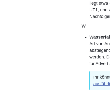
liegt etwa
UT1, und w
Nachfolge
W
Wasserfall
Art von Au
absteigend
werden. De
für Advert
Ihr könn
ausführl