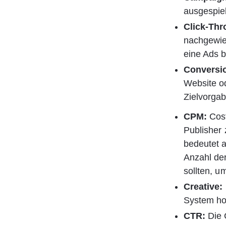
ausgespiel
Click-Thr
nachgewie
eine Ads b
Conversi
Website od
Zielvorga
CPM:
 Cos
Publisher 
bedeutet a
Anzahl der
sollten, um
Creative:
System ho
CTR:
 Die 