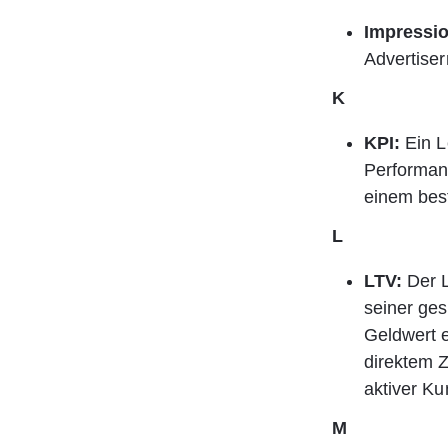
Impressio
Advertiser
K
KPI:
 Ein L
Performan
einem best
L
LTV:
 Der 
seiner ges
Geldwert e
direktem 
aktiver Ku
M