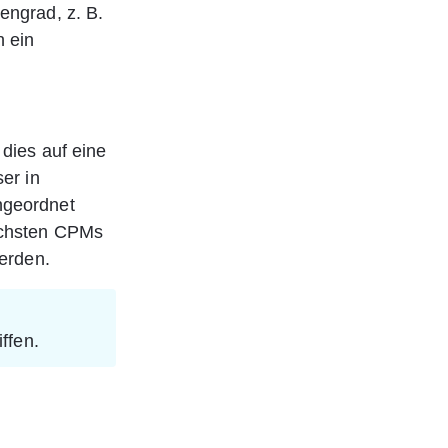
engrad, z. B. 
 ein 
dies auf eine 
er in 
ngeordnet 
öchsten CPMs 
werden.
iffen.