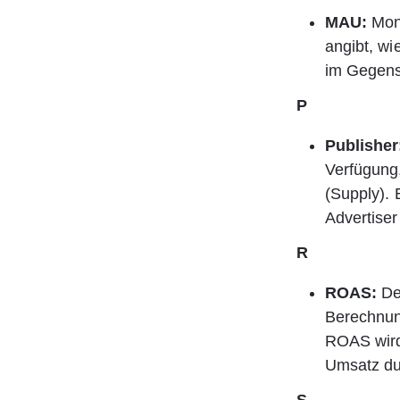
MAU: 
Mon
angibt, wi
im Gegensa
P
Publisher
Verfügung,
(Supply). 
Advertiser
R
ROAS:
 De
Berechnun
ROAS wird
Umsatz du