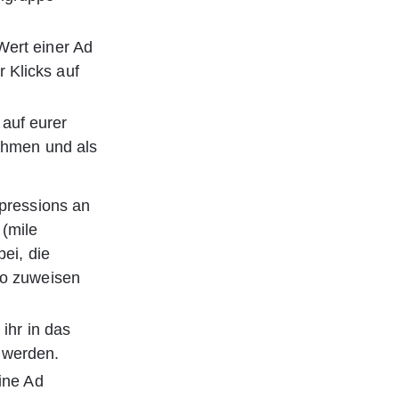
Wert einer Ad 
 Klicks auf 
auf eurer 
nehmen und als 
mpressions an 
(mile 
ei, die 
io zuweisen 
ihr in das 
 werden.
ine Ad 