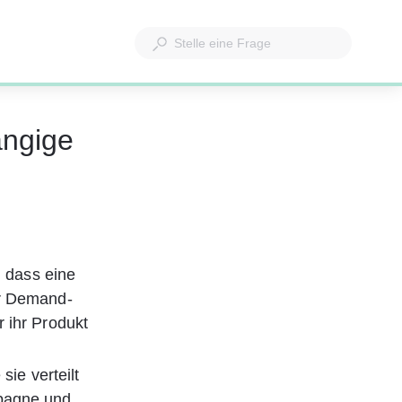
ängige
, dass eine 
er Demand-
 ihr Produkt 
ie verteilt 
pagne und 