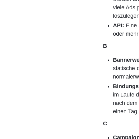
viele Ads 
loszulegen
API:
 Eine
oder mehr
B 
Bannerw
statische 
normalerwe
Bindungsr
im Laufe d
nach dem 
einen Tag 
C
Campaig